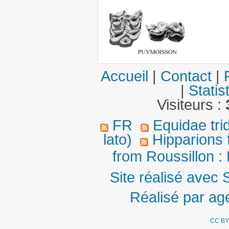
Accueil
|
Contact
|
|
Statis
Visiteurs :
FR
Equidae tri
lato)
Hipparions
from Roussillon :
Site réalisé avec 
Réalisé par ag
CC BY