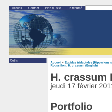
Accueil
Contact
Plan du site
En résumé
Outils
Accueil
Equidae tridactyles (Hipparions s
>
Roussillon : H. crassum (English)
H. crassum
jeudi 17 février 201
Portfolio