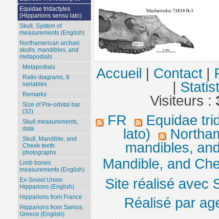
Equidae tridactyles
(Hipparions sensu lato)
Skull, System of
measurements (English)
Northamerican archaic
skulls, mandibles, and
metapodials
Metapodials
Accueil
|
Contact
|
Ratio diagrams, 8
|
Statis
variables
Remarks
Visiteurs :
Size of Pre-orbital bar
(32)
FR
Equidae tri
Skull measurements,
data
lato)
Northame
Skull, Mandible, and
mandibles, an
Cheek teeth
photographs
Mandible, and Che
Limb bones
measurements (English)
Site réalisé avec 
Ex-Soviet Union
Hipparions (English)
Hipparions from France
Réalisé par ag
Hipparions from Samos,
Greece (English)