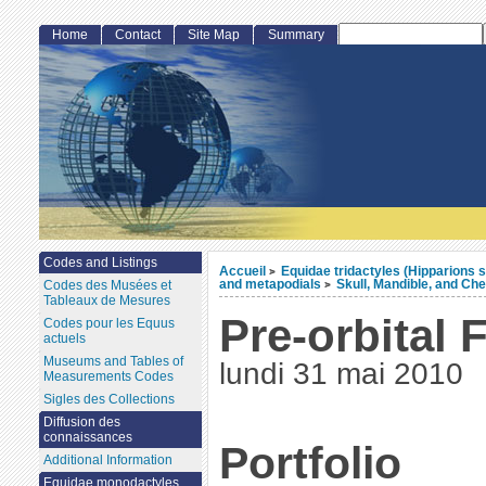
Home
Contact
Site Map
Summary
Codes and Listings
Accueil
Equidae tridactyles (Hipparions s
>
and metapodials
Skull, Mandible, and Ch
Codes des Musées et
>
Tableaux de Mesures
Pre-orbital 
Codes pour les Equus
actuels
Museums and Tables of
lundi 31 mai 2010
Measurements Codes
Sigles des Collections
Diffusion des
connaissances
Portfolio
Additional Information
Equidae monodactyles